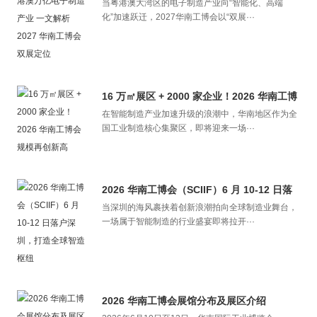
​当粤港澳大湾区的电子制造产业向“智能化、高端
解析 2027 华南工博会双展定位
化”加速跃迁，2027华南工博会以“双展···
16 万㎡展区 + 2000 家企业！2026 华南工博
​在智能制造产业加速升级的浪潮中，华南地区作为全
会规模再创新高
国工业制造核心集聚区，即将迎来一场···
2026 华南工博会（SCIIF）6 月 10-12 日落
​当深圳的海风裹挟着创新浪潮拍向全球制造业舞台，
户深圳，打造全球智造枢纽
一场属于智能制造的行业盛宴即将拉开···
2026 华南工博会展馆分布及展区介绍